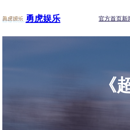
跳
至
勇虎娱乐
官方首页
新
内
容
《