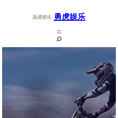
跳
至
勇虎娱乐
内
容
搜
索