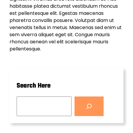
habitasse platea dictumst vestibulum rhoncus
est pellentesque elit. Egestas maecenas
pharetra convallis posuere. Volutpat diam ut
venenatis tellus in metus. Maecenas sed enim ut
sem viverra aliquet eget sit. Congue mauris
rhoncus aenean vel elit scelerisque mauris
pellentesque.
Search Here
S
e
a
r
c