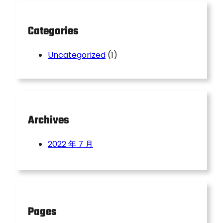
h
Categories
Uncategorized
(1)
Archives
2022 年 7 月
Pages