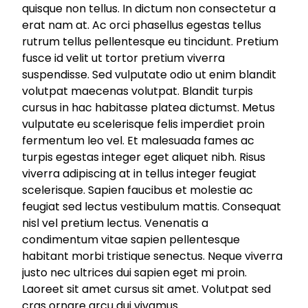
quisque non tellus. In dictum non consectetur a
erat nam at. Ac orci phasellus egestas tellus
rutrum tellus pellentesque eu tincidunt. Pretium
fusce id velit ut tortor pretium viverra
suspendisse. Sed vulputate odio ut enim blandit
volutpat maecenas volutpat. Blandit turpis
cursus in hac habitasse platea dictumst. Metus
vulputate eu scelerisque felis imperdiet proin
fermentum leo vel. Et malesuada fames ac
turpis egestas integer eget aliquet nibh. Risus
viverra adipiscing at in tellus integer feugiat
scelerisque. Sapien faucibus et molestie ac
feugiat sed lectus vestibulum mattis. Consequat
nisl vel pretium lectus. Venenatis a
condimentum vitae sapien pellentesque
habitant morbi tristique senectus. Neque viverra
justo nec ultrices dui sapien eget mi proin.
Laoreet sit amet cursus sit amet. Volutpat sed
cras ornare arcu dui vivamus.