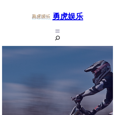
跳
至
勇虎娱乐
内
容
搜
索